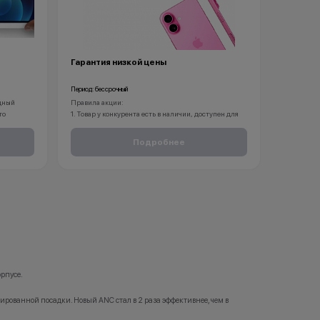
Гарантия низкой цены
Период: бессрочный
одный
Правила акции:
то
1. Товар у конкурента есть в наличии, доступен для
гаджета
самовывоза или доставки.
.
2. Услуга или ремонт оказывается в день обращения.
Подробнее
азин
3. Товар конкурента должен быть строго
ли iPhone
оригинальным.
Book.
4. Товар не имеет признака «витринный образец»
in, если
или «товар почти закончился».
еет
5. Предложение конкурента без учёта
крану, а
дополнительных скидок, в том числе
тями.
накопительных, а также иных параметров снижения
ства.
цены в рамках программ лояльности (клубные
т под
программы, скидки за онлайн-оплату).
ы
6. Магазин-конкурент должен находиться
оценить
непосредственно в том же городе в который вы
ценке
обращаетесь.
орпусе.
пуса,
7. Акция предоставляется на тех же условиях, что и у
агностика
конкурентов(сроки доставки, покупка
ованной посадки. Новый ANC стал в 2 раза эффективнее, чем в
дополнительных аксессуаров).
pple. Все
8. Менеджер компании вправе отказать в