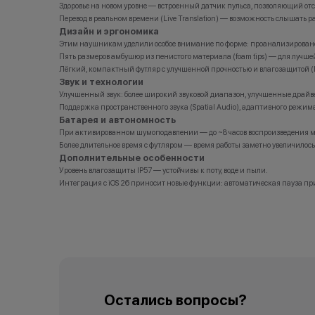
Здоровье на новом уровне — встроенный датчик пульса, позволяющий отсл
Перевод в реальном времени (Live Translation) — возможность слышать р
Дизайн и эргономика
Этим наушникам уделили особое внимание по форме: проанализировано б
Пять размеров амбушюр из пенистого материала (foam tips) — для лучшей
Лёгкий, компактный футляр с улучшенной прочностью и влагозащитой (I
Звук и технологии
Улучшенный звук: более широкий звуковой диапазон, улучшенные драйв
Поддержка пространственного звука (Spatial Audio), адаптивного режима 
Батарея и автономность
При активированном шумоподавлении — до ~8 часов воспроизведения м
Более длительное время с футляром — время работы заметно увеличило
Дополнительные особенности
Уровень влагозащиты IP57 — устойчивы к поту, воде и пыли.
Интеграция с iOS 26 приносит новые функции: автоматическая пауза при
Остались вопросы?