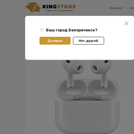
Каталог
Ко
Ваш город:
Белореченск
Главная
Каталог
Наушники Apple AirPods
Наушники Apple AirPods Pro 3
Бесп
Ваш город
Белореченск
?
Да, верно
Нет, другой