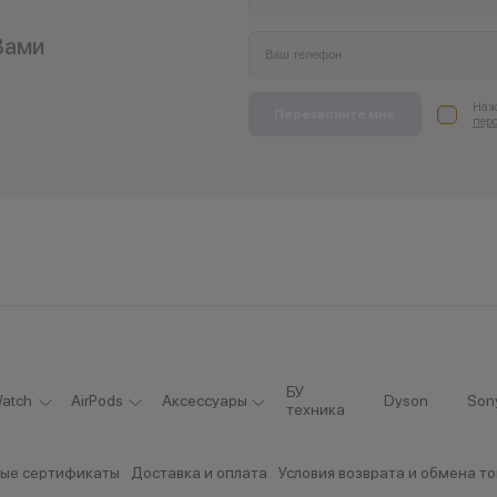
Вами
Нажи
Перезвоните мне
пер
БУ
atch
AirPods
Аксессуары
Dyson
Son
техника
ые сертификаты
Доставка и оплата
Условия возврата и обмена т