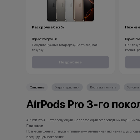
Рассрочка без %
Пожизн
Период: бессрочный
Период: бе
Получите нужный товар сразу, не откладывая
При покуп
покупку!
кредит, р
Рассрочка без % доступна для клиентов от 18 лет на
вы получа
срок до 24 месяцев. Понадобится только паспорт.
смартфон
Подробнее
С KINGSTO
*Акции и бонусы не суммируются.
iPhone бу
*Данная акция не является публичной офертой и
носит исключительно информационный характер.
Описание
Характеристики
Доставка и оплата
Условия 
•Организатор (продавец) имеет право отказать в
*Акции и 
заключении договора купли-продажи по причинам
*Данная а
(отсутствие товара, нарушение правил акции, иные
носит ис
AirPods Pro 3-го пок
обоснованные причины).
•Организа
•Организатор (продавец) на свое усмотрение имеет
заключени
право изменить условия акции в одностороннем
(отсутств
порядке.
обоснован
AirPods Pro 3 — это следующий шаг в эволюции беспроводных наушников о
•Организа
Главное
право изм
Новые ощущения от звука и тишины — улучшенная активная шумоподавле
порядке.
предыдущем поколении.