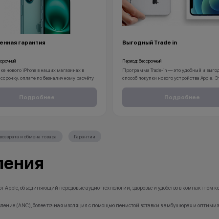
енная гарантия
Выгодный Trade in
ссрочный
Период: бессрочный
ке нового iPhone в наших магазинах в
Программа Trade-in — это удобный и выг
ассрочку, оплате по безналичному расчёту
способ покупки нового устройства Apple. Э
ете пожизненную гарантию на ваш
позволит не только избавиться от старого 
.
Apple, но и принесёт вам приятные бонусы
Подробнее
Подробнее
1. Принесите свои устройства в любой маг
RE вы можете быть уверены, что ваш
KingStore. Мы принимаем различные моде
дет защищён на протяжение всей его жизни.
(от iPhone 11 и новее), iPad, Apple Watch, Mac
Устройство подходит под программу Trade-
оно находится в рабочем состоянии, не им
возврата и обмена товара
Гарантии
бонусы не суммируются.
существенных повреждений по корпусу и э
кция не является публичной офертой и
также не имеет следов контактов с жидкос
ключительно информационный характер.
2. Мгновенная диагностика вашего устрой
оления
тор (продавец) имеет право отказать в
Если ваше устройство полностью подходи
и договора купли-продажи по причинам
критерии, описанные в первом пункте, м
ие товара, нарушение правил акции, иные
проводим его диагностику. Это позволит 
ные причины).
состояние гаджета и его стоимость. При о
т Apple, объединяющий передовые аудио-технологии, здоровье и удобство в компактном к
тор (продавец) на свое усмотрение имеет
устройства учитываются повреждения кор
енить условия акции в одностороннем
экрана и другие следы использования. Ди
ние (ANC), более точная изоляция с помощью пенистой вставки в амбушюрах и оптимизир
занимает не более 15 минут.
3. Скидка при покупке нового устройства A