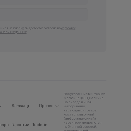
мая на кнопку, вы даёте своё согласие на
обработку
сональных данных
Все указанные в интернет-
магазине цены, наличие
на складе и иная
y
Samsung
Прочее
информация,
касающаяся товара,
носят справочный
(информационный)
характер и не являются
овара
Гарантии
Trade-in
публичной офертой,
определяемой