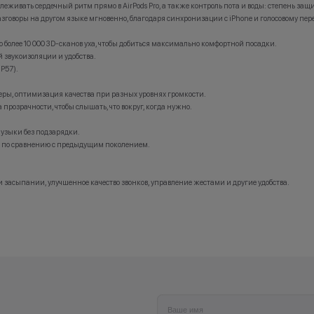
еживать сердечный ритм прямо в AirPods Pro, а также контроль пота и воды: степень защи
устройства, которые вы сдали по програм
азговоры на другом языке мгновенно, благодаря синхронизации с iPhone и голосовому пер
использоваться для оплаты нового гаджета
Ограничений по ассортименту нет-только
олее 10 000 3D-сканов уха, чтобы добиться максимально комфортной посадки.
решаете, какое устройство Apple хотите п
Оставшуюся сумму для оплаты нового гад
 звукоизоляции и удобства.
можете доплатить картой, наличными, ли
P57).
оформить рассрочку или кредит. По про
Trade-in бонусная программа работает тол
еры, оптимизация качества при разных уровнях громкости.
покупке нового телефона.
прозрачности, чтобы слышать, что вокруг, когда нужно.
узыки без подзарядки.
сь по сравнению с предыдущим поколением.
*Акции и бонусы не суммируются.
*Данная акция не является публичной офе
носит исключительно информационный ха
•Организатор (продавец) имеет право отка
 засыпании, улучшенное качество звонков, управление жестами и другие удобства.
заключении договора купли-продажи по 
(отсутствие товара, нарушение правил ак
обоснованные причины).
•Организатор (продавец) на свое усмотре
право изменить условия акции в односто
порядке.