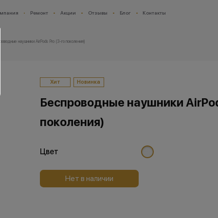
мпания
Ремонт
Акции
Отзывы
Блог
Контакты
роводные наушники AirPods Pro (3-го поколения)
Хит
Новинка
Беспроводные наушники AirPod
поколения)
Цвет
Нет в наличии