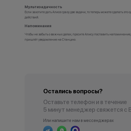
Мультизадачность
Если захотите дать Алисе сразу две задачи, то теперь можете сделать эт
действий.
Напоминания
Чтобы не забыть о важных делах, просите Алису поставить напоминание,
пришлёт уведомление на Станцию.
Остались вопросы?
Оставьте телефон и в течение
5 минут менеджер свяжется с 
Или напишите нам в мессенджерах