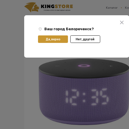
Каталог
Ко
Ваш город:
Белореченск
Главная
Каталог
Прочее
Яндекс
Умная колонка Яндекс Станция Мини 3 с 
Ваш город
Белореченск
?
Да, верно
Нет, другой