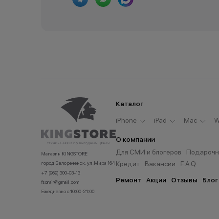
Каталог
iPhone
iPad
Мас
W
О компании
Для СМИ и блогеров
Подарочн
Магазин KINGSTORE
Кредит
Вакансии
F.A.Q.
город Белореченск, ул.Мира 164
+7 (969) 300-03-13
Ремонт
Акции
Отзывы
Блог
fsonair@gmail.com
Ежедневно с 10:00-21:00