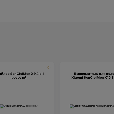
йлер SenCiciMen X9 4 в 1
Выпрямитель для вол
розовый
Xiaomi SenCiciMen X10 B