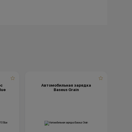
ос
Автомобильная зарядка
А
lue
Baseus Grain