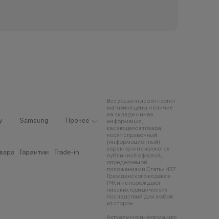
Все указанные в интернет-
магазине цены, наличие
на складе и иная
y
Samsung
Прочее
информация,
касающаяся товара,
носят справочный
(информационный)
характер и не являются
овара
Гарантии
Trade-in
публичной офертой,
определяемой
положениями Статьи 437
Гражданского кодекса
РФ, и не порождают
никаких юридических
последствий для любой
из сторон.
Актуальную информацию