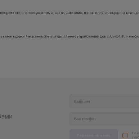
Trade-in бонусная программа работает тол
покупке нового телефона.
о одновременно, а не последовательно, как раньше. Алиса впервые научилась распознавать 
*Акции и бонусы не суммируются.
*Данная акция не является публичной офе
 а потом проверяйте, изменяйте или удаляйте его в приложении Дом с Алисой. Или наобор
носит исключительно информационный ха
•Организатор (продавец) имеет право отка
заключении договора купли-продажи по 
(отсутствие товара, нарушение правил ак
обоснованные причины).
•Организатор (продавец) на свое усмотре
право изменить условия акции в односто
порядке.
Вами
Нажи
Перезвоните мне
пер